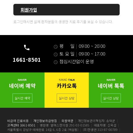
회원가입
로그인하시면 실제 환자분들의 생생한 치료 후기를 보실 수 있습니다.
평 일
|
09:00 ~ 20:00
토 요 일
|
09:00 ~ 17:00
1661-8501
점심시간없이 운영
NAVER
KAKAO
TALK
NAVER
네이버 예약
카카오톡
네이버 톡톡
실시간 예약
실시간 상담
실시간 상담
비급여 진료비용
|
개인정보취급방침
|
회원약관
|
개인정보관리책임자: 송덕균
|
고객센터 1661-8501
|
병원명: 발머스한의원 291-03-01585
|
대표자명: 신옥섭
|
서울특별시 강남구 테헤란로 14길 6, 6층 2호 (역삼동)
|
(주)한생연 313-87-00789
|