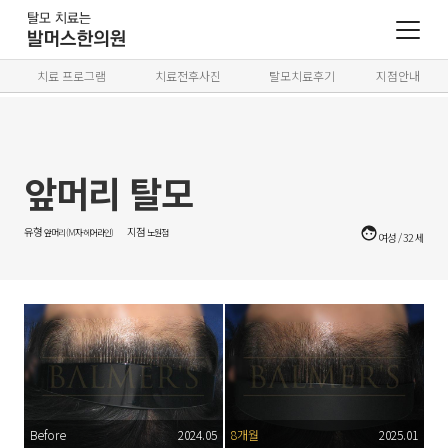
치료 프로그램
치료전후사진
탈모치료후기
지점안내
앞머리 탈모
유형
지점
앞머리 (M자·헤어라인)
노원점
여성
/
32
세
before
2024.05
8개월
2025.01