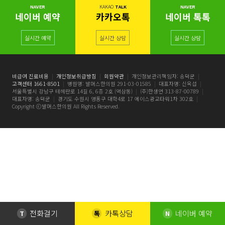
NAVER
KAKAO
TALK
NAVER
네이버 예약
카카오톡
네이버 톡톡
실시간 예약
실시간 상담
실시간 상담
비급여 진료비용
|
개인정보취급방침
|
회원약관
|
개인정보관리책임자: 송덕균
|
고객센터 1661-8501
|
병원명: 발머스한의원 291-03-01585
|
대표자명: 신옥섭
|
서울특별시 강남구 테헤란로 14길 6, 6층 2호 (역삼동)
|
(주)한생연 313-87-00789
|
대표자명: 송덕균
|
경기도 수원시 영통구 대학4로 17 에이스광교타워1차 302호
|
Copyright ⓒ발머스한의원 All Rights Reserved.
전화걸기
카톡상담
네이버 예약
T
톡
N