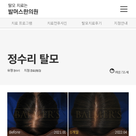
치료 프로그램
치료전후사진
탈모치료후기
지점안내
정수리 탈모
유형
지점
정수리
종로성동점
여성
/
55
세
before
2021.08
8개월
2022.04